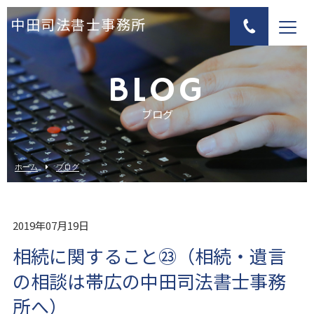
中田司法書士事務所
BLOG
ブログ
ホーム
ブログ
2019年07月19日
相続に関すること㉓（相続・遺言
の相談は帯広の中田司法書士事務
所へ）