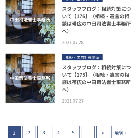
スタッフブログ：相続対策につ
いて【176】（相続・遺言の相
談は帯広の中田司法書士事務所
へ）
2021.07.28
相続・生前対策関係
スタッフブログ：相続対策につ
いて【175】（相続・遺言の相
談は帯広の中田司法書士事務所
へ）
2021.07.27
2
3
4
5
»
最後 »
1
...