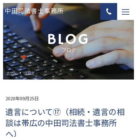
中田司法書士事務所
BLOG
ブログ
ホーム
ブログ
2020年09月25日
遺言について⑰（相続・遺言の相
談は帯広の中田司法書士事務所
へ）