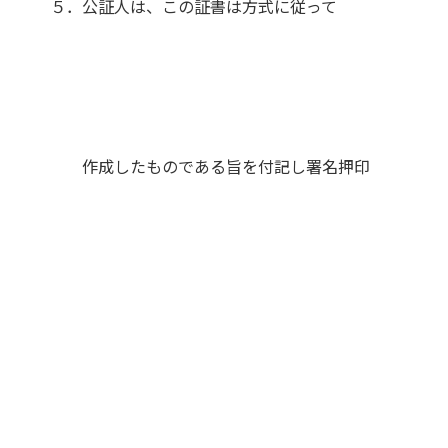
５．公証人は、この証書は方式に従って
作成したものである旨を付記し署名押印