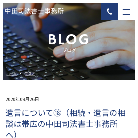
中田司法書士事務所
BLOG
ブログ
ホーム
ブログ
2020年09月26日
遺言について⑱（相続・遺言の相
談は帯広の中田司法書士事務所
へ）