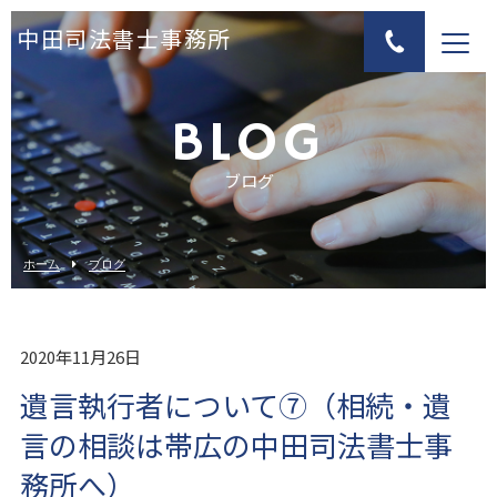
中田司法書士事務所
BLOG
ブログ
ホーム
ブログ
2020年11月26日
遺言執行者について⑦（相続・遺
言の相談は帯広の中田司法書士事
務所へ）