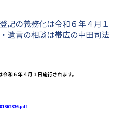
登記の義務化は令和６年４月１
・遺言の相談は帯広の中田司法
は
令和６年４月１日施行されます。
01362336.pdf