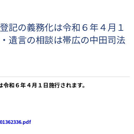
登記の義務化は令和６年４月１
・遺言の相談は帯広の中田司法
は
令和６年４月１日施行されます。
01362336.pdf