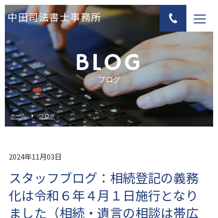
中田司法書士事務所
BLOG
ブログ
ホーム
ブログ
2024年11月03日
スタッフブログ：相続登記の義務
化は令和６年４月１日施行となり
ました（相続・遺言の相談は帯広