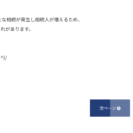
たな相続が発生し相続人が増えるため、
それがあります。
。
)/
次ページ