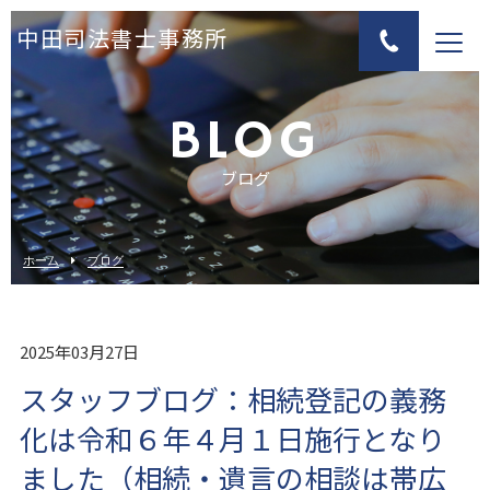
中田司法書士事務所
BLOG
ブログ
ホーム
ブログ
2025年03月27日
スタッフブログ：相続登記の義務
化は令和６年４月１日施行となり
ました（相続・遺言の相談は帯広