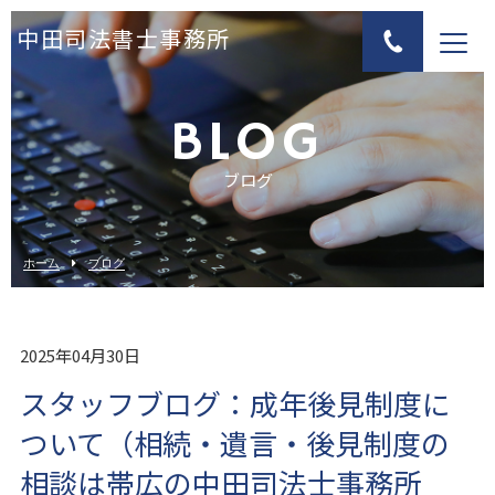
中田司法書士事務所
BLOG
ブログ
ホーム
ブログ
2025年04月30日
スタッフブログ：成年後見制度に
ついて（相続・遺言・後見制度の
相談は帯広の中田司法士事務所