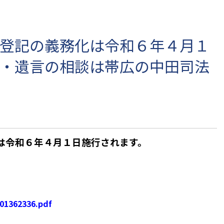
登記の義務化は令和６年４月１
・遺言の相談は帯広の中田司法
は
令和６年４月１日施行されます。
01362336.pdf