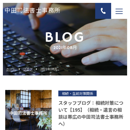
中田司法書士事務所
BLOG
2021年08月
ホーム
ブログ
2021年08月
相続・生前対策関係
スタッフブログ：相続対策につ
いて【195】（相続・遺言の相
談は帯広の中田司法書士事務所
へ）