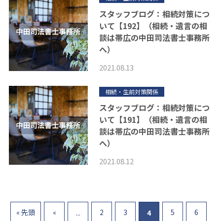
スタッフブログ：相続対策につ
いて【192】（相続・遺言の相
談は帯広の中田司法書士事務所
へ）
2021.08.13
相続・生前対策関係
スタッフブログ：相続対策につ
いて【191】（相続・遺言の相
談は帯広の中田司法書士事務所
へ）
2021.08.12
« 先頭
«
2
3
5
6
...
4